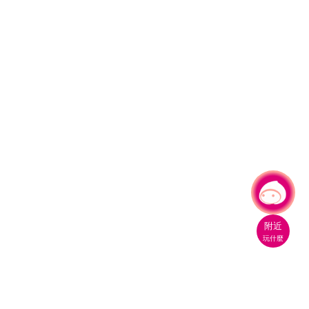
有事問小桃，一起遊桃園
附近
玩什麼