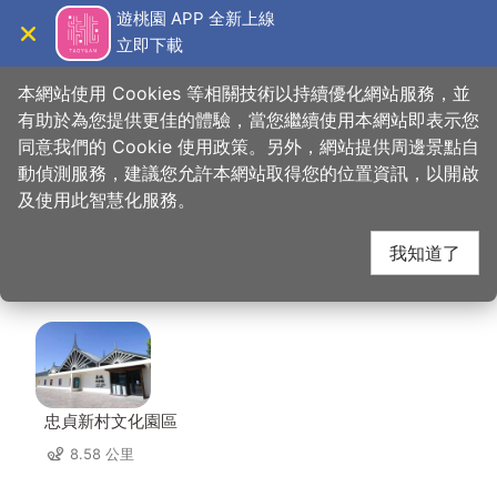
跳
遊桃園 APP 全新上線
到
立即下載
導覽
關閉
主
桃園觀光導覽網
首頁
>
想去的地方
>
美食、購物
>
好時節休閒農場(好時節農莊)
要
本網站使用 Cookies 等相關技術以持續優化網站服務，並
內
有助於為您提供更佳的體驗，當您繼續使用本網站即表示您
容
同意我們的 Cookie 使用政策。另外，網站提供周邊景點自
好時節休閒農場(好時節
區
動偵測服務，建議您允許本網站取得您的位置資訊，以開啟
塊
及使用此智慧化服務。
農莊) 周邊景點
我知道了
共有 117 處景點
忠貞新村文化園區
8.58 公里