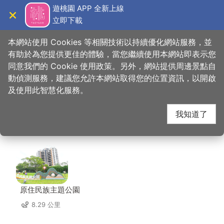
跳
遊桃園 APP 全新上線
到
立即下載
導覽
關閉
主
桃園觀光導覽網
首頁
>
想去的地方
>
美食、購物
>
龍情花生糖(平鎮延平店)
要
本網站使用 Cookies 等相關技術以持續優化網站服務，並
內
有助於為您提供更佳的體驗，當您繼續使用本網站即表示您
容
同意我們的 Cookie 使用政策。另外，網站提供周邊景點自
龍情花生糖(平鎮延平
區
動偵測服務，建議您允許本網站取得您的位置資訊，以開啟
塊
及使用此智慧化服務。
店) 周邊景點
我知道了
共有 125 處景點
原住民族主題公園
8.29 公里