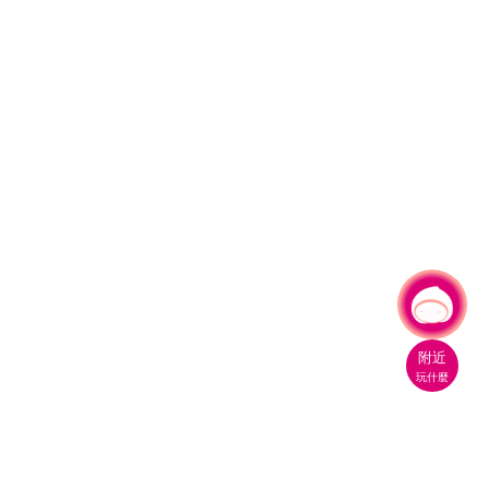
有事問小桃，一起遊桃園
附近
玩什麼