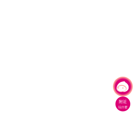
有事問小桃，一起遊桃園
附近
玩什麼