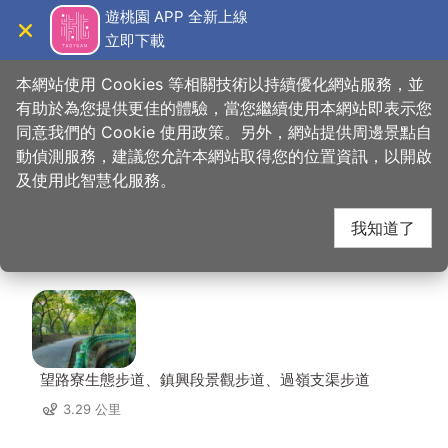
跳
遊桃園 APP 全新上線
到
立即下載
導覽
關閉
主
桃園觀光導覽網
首頁
>
想去的地方
>
美食、購物
>
龍情花生糖(平鎮延平店)
要
本網站使用 Cookies 等相關技術以持續優化網站服務，並
內
有助於為您提供更佳的體驗，當您繼續使用本網站即表示您
容
同意我們的 Cookie 使用政策。另外，網站提供周邊景點自
龍情花生糖(平鎮延平
區
動偵測服務，建議您允許本網站取得您的位置資訊，以開啟
塊
及使用此智慧化服務。
店) 周邊景點
我知道了
共有 125 處景點
望路寮生態步道、鎮興段景觀步道、過嶺支渠步道
3.29 公里