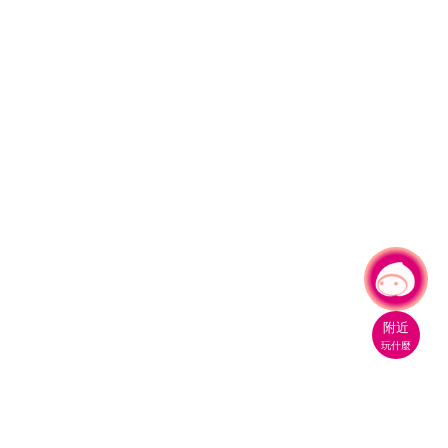
有事問小桃，一起遊桃園
|
附近
玩什麼