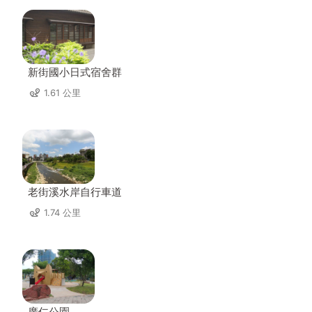
新街國小日式宿舍群
1.61 公里
老街溪水岸自行車道
1.74 公里
廣仁公園