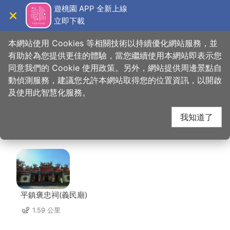
跳
遊桃園 APP 全新上線
到
立即下載
導覽
關閉
主
桃園觀光導覽網
首頁
>
想去的地方
>
美食、購物
>
龍情花生糖(平鎮延平店)
要
本網站使用 Cookies 等相關技術以持續優化網站服務，並
內
有助於為您提供更佳的體驗，當您繼續使用本網站即表示您
容
同意我們的 Cookie 使用政策。另外，網站提供周邊景點自
龍情花生糖(平鎮延平
區
動偵測服務，建議您允許本網站取得您的位置資訊，以開啟
塊
及使用此智慧化服務。
店) 周邊景點
我知道了
共有 125 處景點
平鎮褒忠祠(義民廟)
1.59 公里