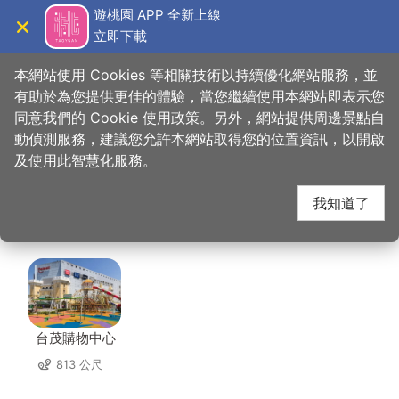
跳
遊桃園 APP 全新上線
到
立即下載
導覽
關閉
主
桃園觀光導覽網
首頁
>
想去的地方
>
美食、購物
>
向記食品有限公司
要
本網站使用 Cookies 等相關技術以持續優化網站服務，並
內
有助於為您提供更佳的體驗，當您繼續使用本網站即表示您
容
同意我們的 Cookie 使用政策。另外，網站提供周邊景點自
向記食品有限公司 周邊
區
動偵測服務，建議您允許本網站取得您的位置資訊，以開啟
塊
及使用此智慧化服務。
景點
我知道了
共有 87 處景點
台茂購物中心
813 公尺