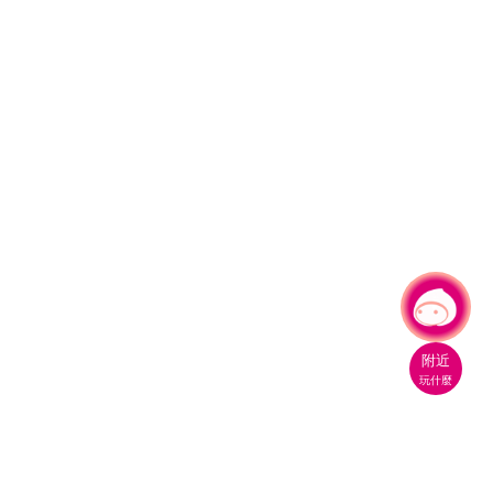
有事問小桃，一起遊桃園
附近
玩什麼