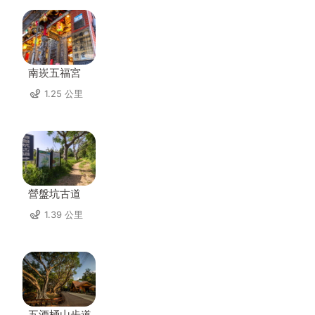
南崁五福宮
1.25 公里
營盤坑古道
1.39 公里
五酒桶山步道