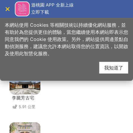
跳
遊桃園 APP 全新上線
到
立即下載
導覽
關閉
主
桃園觀光導覽網
首頁
>
想去的地方
>
美食、購物
>
阿靜忠貞米干
要
本網站使用 Cookies 等相關技術以持續優化網站服務，並
內
有助於為您提供更佳的體驗，當您繼續使用本網站即表示您
容
同意我們的 Cookie 使用政策。另外，網站提供周邊景點自
阿靜忠貞米干 周邊景點
區
動偵測服務，建議您允許本網站取得您的位置資訊，以開啟
塊
及使用此智慧化服務。
共有 142 處景點
我知道了
李騰芳古宅
5.91 公里