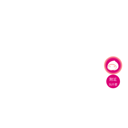
有事問小桃，一起遊桃園
附近
玩什麼