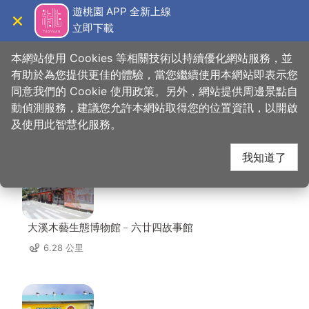
跳
遊桃園 APP 全新上線
到
立即下載
導覽
關閉
主
桃園觀光導覽網
首頁
>
想去的地方
>
美食、購物
>
阿靜忠貞米干
要
本網站使用 Cookies 等相關技術以持續優化網站服務，並
內
有助於為您提供更佳的體驗，當您繼續使用本網站即表示您
容
同意我們的 Cookie 使用政策。另外，網站提供周邊景點自
阿靜忠貞米干 周邊景點
區
動偵測服務，建議您允許本網站取得您的位置資訊，以開啟
塊
及使用此智慧化服務。
共有 142 處景點
我知道了
大溪木藝生態博物館﹣六廿四故事館
6.28 公里