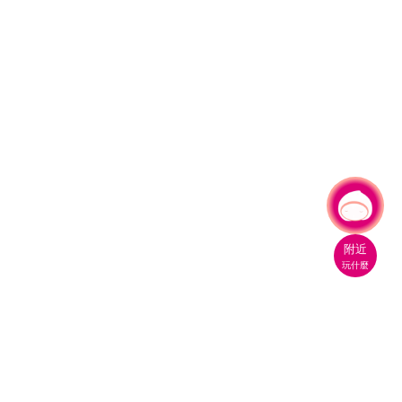
有事問小桃，一起遊桃園
|
附近
玩什麼