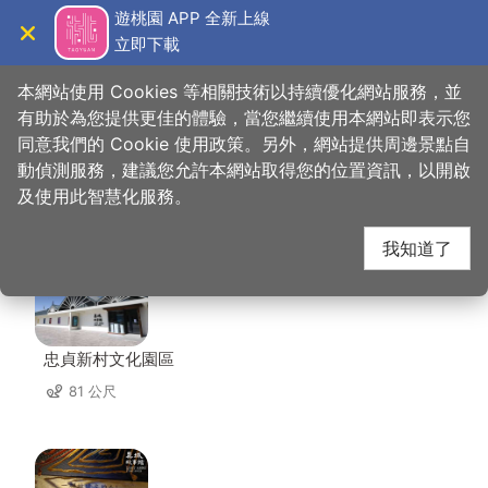
跳
遊桃園 APP 全新上線
到
立即下載
導覽
關閉
主
桃園觀光導覽網
首頁
>
想去的地方
>
美食、購物
>
鄉味米干
要
本網站使用 Cookies 等相關技術以持續優化網站服務，並
內
有助於為您提供更佳的體驗，當您繼續使用本網站即表示您
容
同意我們的 Cookie 使用政策。另外，網站提供周邊景點自
鄉味米干 周邊景點
區
動偵測服務，建議您允許本網站取得您的位置資訊，以開啟
塊
及使用此智慧化服務。
共有 142 處景點
我知道了
忠貞新村文化園區
81 公尺