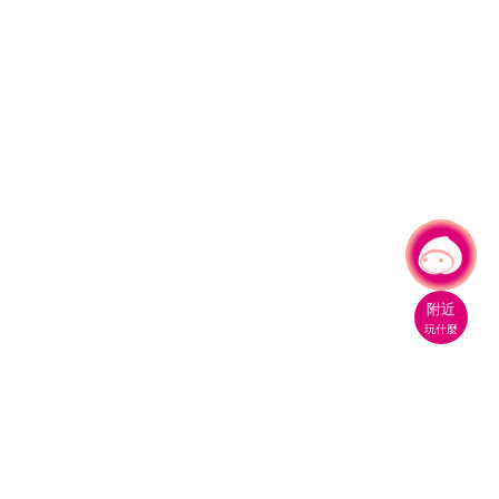
有事問小桃，一起遊桃園
附近
玩什麼