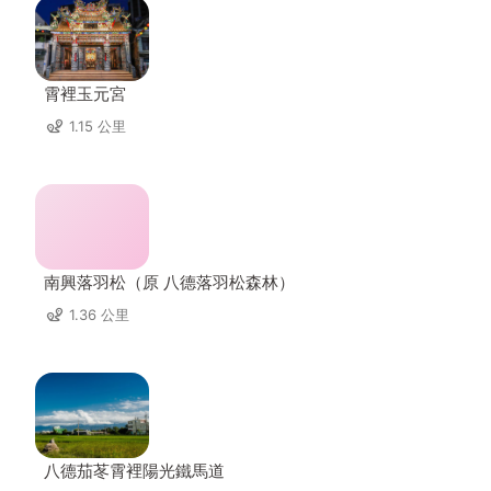
霄裡玉元宮
1.15 公里
南興落羽松（原 八德落羽松森林）
1.36 公里
八德茄苳霄裡陽光鐵馬道