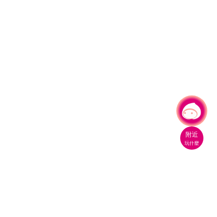
有事問小桃，一起遊桃園
附近
玩什麼