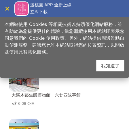
跳
遊桃園 APP 全新上線
到
立即下載
導覽
關閉
主
桃園觀光導覽網
首頁
>
想去的地方
>
美食、購物
>
鄉味米干
要
本網站使用 Cookies 等相關技術以持續優化網站服務，並
內
有助於為您提供更佳的體驗，當您繼續使用本網站即表示您
容
同意我們的 Cookie 使用政策。另外，網站提供周邊景點自
鄉味米干 周邊景點
區
動偵測服務，建議您允許本網站取得您的位置資訊，以開啟
塊
及使用此智慧化服務。
共有 142 處景點
我知道了
大溪木藝生態博物館﹣六廿四故事館
6.09 公里