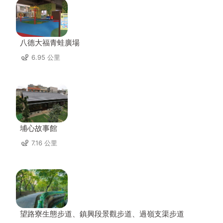
八德大福青蛙廣場
6.95 公里
埔心故事館
7.16 公里
望路寮生態步道、鎮興段景觀步道、過嶺支渠步道