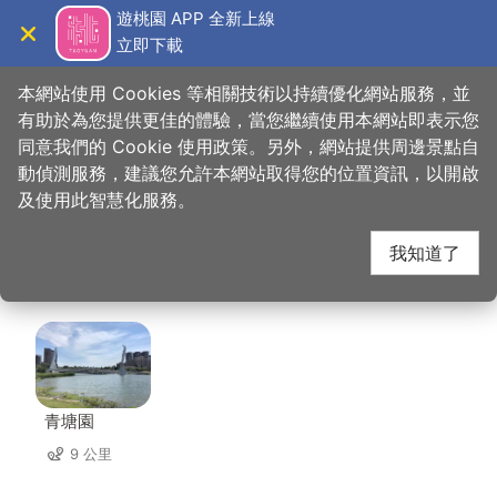
跳
遊桃園 APP 全新上線
到
立即下載
導覽
關閉
主
桃園觀光導覽網
首頁
>
想去的地方
>
美食、購物
>
大漢饌雲南拉麵館
要
本網站使用 Cookies 等相關技術以持續優化網站服務，並
內
有助於為您提供更佳的體驗，當您繼續使用本網站即表示您
容
同意我們的 Cookie 使用政策。另外，網站提供周邊景點自
大漢饌雲南拉麵館 周邊
區
動偵測服務，建議您允許本網站取得您的位置資訊，以開啟
塊
及使用此智慧化服務。
景點
我知道了
共有 145 處景點
青塘園
9 公里