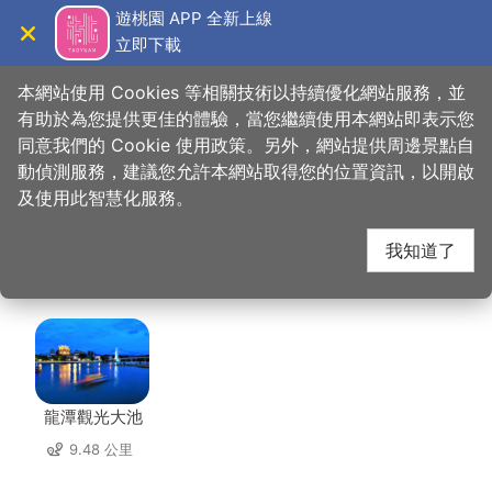
跳
遊桃園 APP 全新上線
到
立即下載
導覽
關閉
主
桃園觀光導覽網
首頁
>
想去的地方
>
美食、購物
>
大漢饌雲南拉麵館
要
本網站使用 Cookies 等相關技術以持續優化網站服務，並
內
有助於為您提供更佳的體驗，當您繼續使用本網站即表示您
容
同意我們的 Cookie 使用政策。另外，網站提供周邊景點自
大漢饌雲南拉麵館 周邊
區
動偵測服務，建議您允許本網站取得您的位置資訊，以開啟
塊
及使用此智慧化服務。
景點
我知道了
共有 145 處景點
龍潭觀光大池
9.48 公里