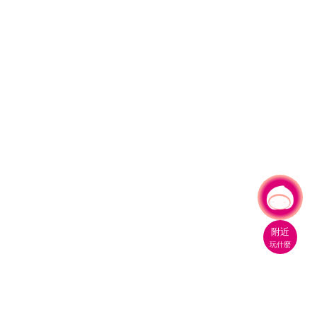
有事問小桃，一起遊桃園
|
附近
玩什麼