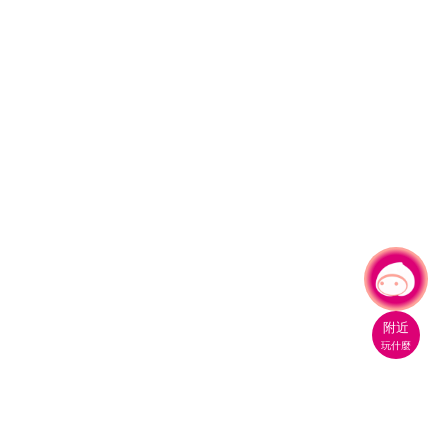
有事問小桃，一起遊桃園
|
附近
玩什麼