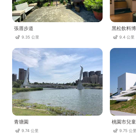
張厝步道
黑松飲料博
9.35 公里
9.4 公里
青塘園
桃園市兒童
9.74 公里
9.75 公