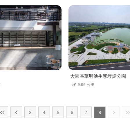
大園區華興池生態埤塘公園
里
9.96 公里
3
4
5
6
7
8