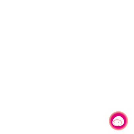
有事問小桃，一起遊桃園
|