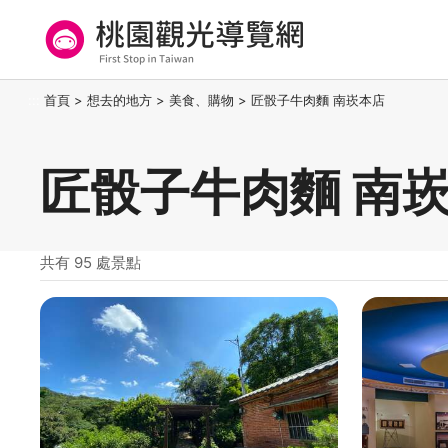
跳
到
主
要
桃園觀光導覽網
:::
首頁
>
想去的地方
>
美食、購物
>
匠骰子牛肉麵 南崁本店
內
容
區
匠骰子牛肉麵 南崁
塊
共有 95 處景點