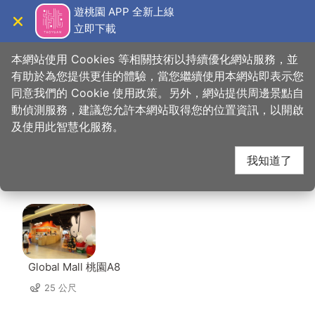
跳
遊桃園 APP 全新上線
到
立即下載
導覽
關閉
主
首
想去的地
美食、購
福容大飯店 桃園機場捷運 A8-福粵
桃園觀光導覽網
>
>
>
要
本網站使用 Cookies 等相關技術以持續優化網站服務，並
頁
方
物
樓
內
有助於為您提供更佳的體驗，當您繼續使用本網站即表示您
容
同意我們的 Cookie 使用政策。另外，網站提供周邊景點自
福容大飯店 桃園機場捷
區
動偵測服務，建議您允許本網站取得您的位置資訊，以開啟
塊
及使用此智慧化服務。
運 A8-福粵樓 周邊景點
我知道了
共有 64 處景點
Global Mall 桃園A8
25 公尺