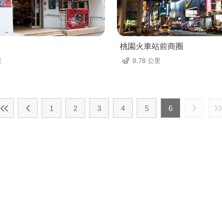
桃園火車站前商圈
里
9.78 公里
1
2
3
4
5
6