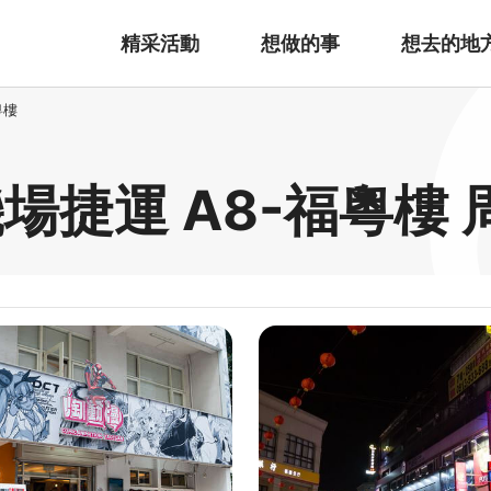
精采活動
想做的事
想去的地
粵樓
場捷運 A8-福粵樓