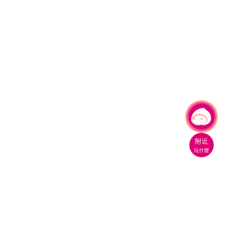
有事問小桃，一起遊桃園
附近
玩什麼