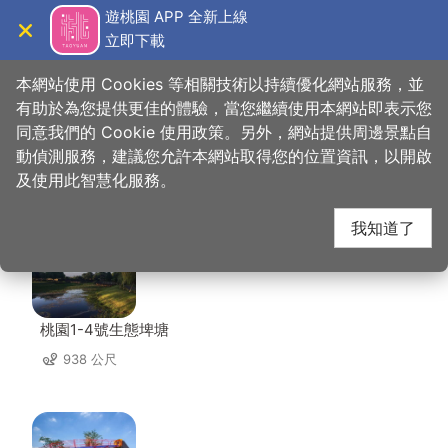
跳
遊桃園 APP 全新上線
到
立即下載
導覽
關閉
主
桃園觀光導覽網
首頁
>
想去的地方
>
美食、購物
>
為伴餐桌
要
本網站使用 Cookies 等相關技術以持續優化網站服務，並
內
有助於為您提供更佳的體驗，當您繼續使用本網站即表示您
容
同意我們的 Cookie 使用政策。另外，網站提供周邊景點自
為伴餐桌 周邊景點
區
動偵測服務，建議您允許本網站取得您的位置資訊，以開啟
塊
及使用此智慧化服務。
共有 131 處景點
我知道了
桃園1-4號生態埤塘
938 公尺