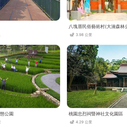
八塊厝民俗藝術村(大湳森林
里
3.98 公里
態公園
桃園忠烈祠暨神社文化園區
里
4.29 公里