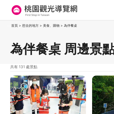
跳
到
主
要
桃園觀光導覽網
:::
首頁
>
想去的地方
>
美食、購物
>
為伴餐桌
內
容
區
為伴餐桌 周邊景
塊
共有 131 處景點