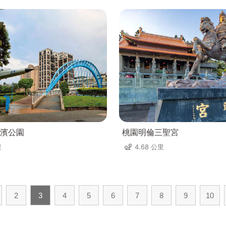
濱公園
桃園明倫三聖宮
里
4.68 公里
2
3
4
5
6
7
8
9
10