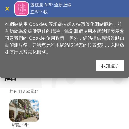
跳
遊桃園 APP 全新上線
到
立即下載
導覽
關閉
主
桃園觀光導覽網
首頁
>
想去的地方
>
美食、購物
>
寶樂咖啡餐酒館Polar Coffee Bistro
要
本網站使用 Cookies 等相關技術以持續優化網站服務，並
內
有助於為您提供更佳的體驗，當您繼續使用本網站即表示您
容
同意我們的 Cookie 使用政策。另外，網站提供周邊景點自
寶樂咖啡餐酒館Polar
區
動偵測服務，建議您允許本網站取得您的位置資訊，以開啟
塊
及使用此智慧化服務。
Coffee Bistro 周邊景
我知道了
點
共有 113 處景點
新民老街