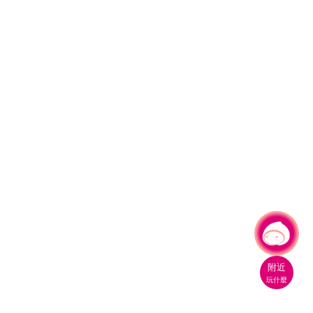
有事問小桃，一起遊桃園
|
附近
玩什麼