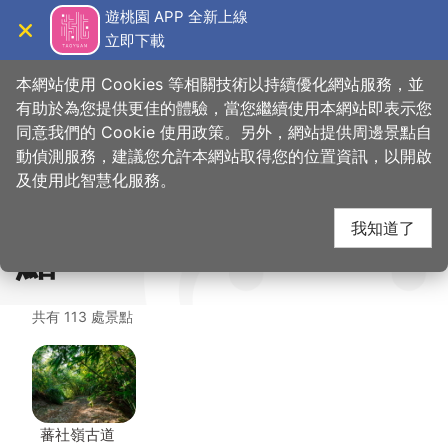
跳
遊桃園 APP 全新上線
到
立即下載
導覽
關閉
主
桃園觀光導覽網
首頁
>
想去的地方
>
美食、購物
>
寶樂咖啡餐酒館Polar Coffee Bistro
要
本網站使用 Cookies 等相關技術以持續優化網站服務，並
內
有助於為您提供更佳的體驗，當您繼續使用本網站即表示您
容
同意我們的 Cookie 使用政策。另外，網站提供周邊景點自
寶樂咖啡餐酒館Polar
區
動偵測服務，建議您允許本網站取得您的位置資訊，以開啟
塊
及使用此智慧化服務。
Coffee Bistro 周邊景
我知道了
點
共有 113 處景點
蕃社嶺古道