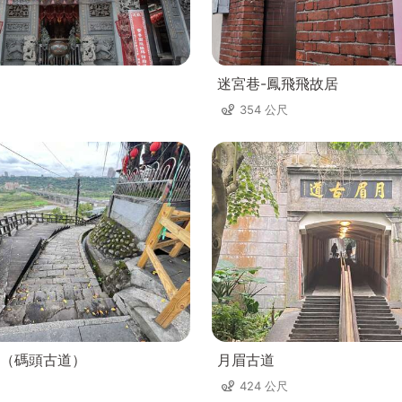
迷宮巷-鳳飛飛故居
354 公尺
（碼頭古道）
月眉古道
424 公尺