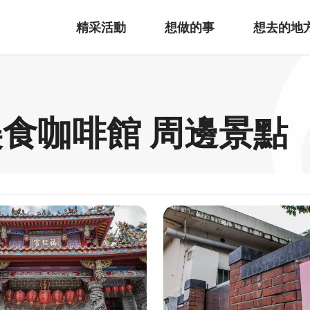
精采活動
想做的事
想去的地
美食咖啡館 周邊景點