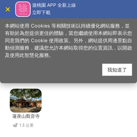
跳
遊桃園 APP 全新上線
到
立即下載
導覽
關閉
主
桃園觀光導覽網
首頁
>
想去的地方
>
美食、購物
>
大溪老街文創咖 美食咖啡館
要
本網站使用 Cookies 等相關技術以持續優化網站服務，並
內
有助於為您提供更佳的體驗，當您繼續使用本網站即表示您
容
同意我們的 Cookie 使用政策。另外，網站提供周邊景點自
大溪老街文創咖 美食咖
區
動偵測服務，建議您允許本網站取得您的位置資訊，以開啟
塊
及使用此智慧化服務。
啡館 周邊景點
我知道了
共有 121 處景點
蓮座山觀音寺
1.3 公里