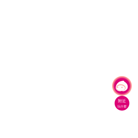
有事問小桃，一起遊桃園
附近
玩什麼