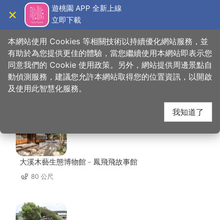
跳
遊桃園 APP 全新上線
到
立即下載
導覽
關閉
主
桃園觀光導覽網
首頁
>
想去的地方
>
美食、購物
>
隱花園咖啡廳
要
本網站使用 Cookies 等相關技術以持續優化網站服務，並
內
有助於為您提供更佳的體驗，當您繼續使用本網站即表示您
容
同意我們的 Cookie 使用政策。另外，網站提供周邊景點自
隱花園咖啡廳 周邊景點
區
動偵測服務，建議您允許本網站取得您的位置資訊，以開啟
塊
及使用此智慧化服務。
共有 125 處景點
我知道了
大溪木藝生態博物館﹣鳳飛飛故事館
80 公尺