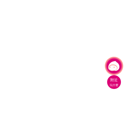
有事問小桃，一起遊桃園
|
附近
玩什麼