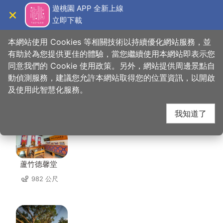
跳
遊桃園 APP 全新上線
到
立即下載
導覽
關閉
主
桃園觀光導覽網
首頁
>
想去的地方
>
美食、購物
>
佳麗果物
要
本網站使用 Cookies 等相關技術以持續優化網站服務，並
內
有助於為您提供更佳的體驗，當您繼續使用本網站即表示您
容
同意我們的 Cookie 使用政策。另外，網站提供周邊景點自
佳麗果物 周邊景點
區
動偵測服務，建議您允許本網站取得您的位置資訊，以開啟
塊
及使用此智慧化服務。
共有 80 處景點
我知道了
蘆竹德馨堂
982 公尺