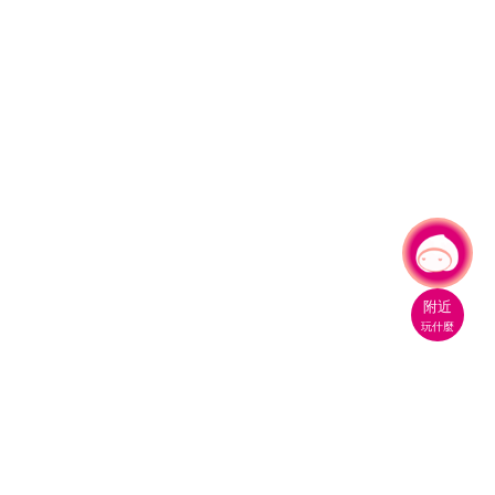
有事問小桃，一起遊桃園
|
附近
玩什麼