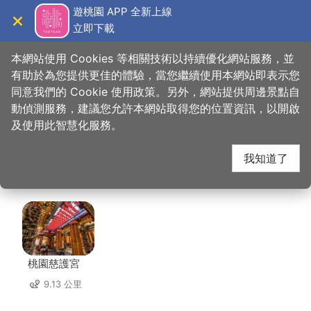
跳
遊桃園 APP 全新上線
到
立即下載
導覽
關閉
主
桃園觀光導覽網
首頁
>
想去的地方
>
美食、購物
>
達令大林 創意冰品
要
本網站使用 Cookies 等相關技術以持續優化網站服務，並
內
有助於為您提供更佳的體驗，當您繼續使用本網站即表示您
容
同意我們的 Cookie 使用政策。另外，網站提供周邊景點自
達令大林 創意冰品 周
區
動偵測服務，建議您允許本網站取得您的位置資訊，以開啟
塊
及使用此智慧化服務。
邊景點
我知道了
共有 148 處景點
桃園慈護宮
9.13 公里