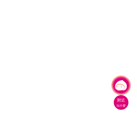
有事問小桃，一起遊桃園
|
附近
玩什麼