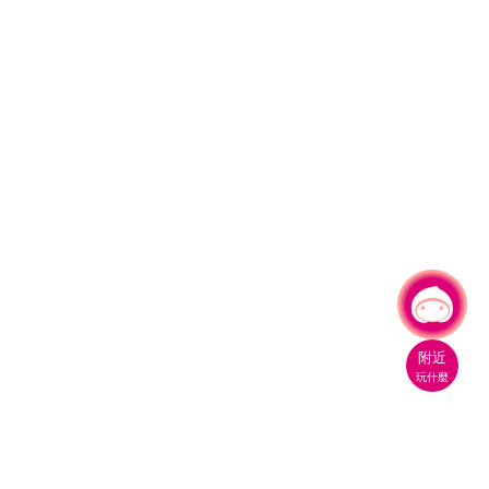
有事問小桃，一起遊桃園
|
附近
玩什麼