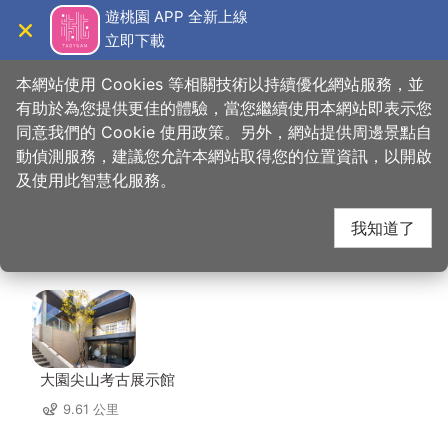
跳
遊桃園 APP 全新上線
到
立即下載
導覽
關閉
主
桃園觀光導覽網
首頁
>
想去的地方
>
美食、購物
>
達令大林 創意冰品
要
本網站使用 Cookies 等相關技術以持續優化網站服務，並
內
有助於為您提供更佳的體驗，當您繼續使用本網站即表示您
容
同意我們的 Cookie 使用政策。另外，網站提供周邊景點自
達令大林 創意冰品 周
區
動偵測服務，建議您允許本網站取得您的位置資訊，以開啟
塊
及使用此智慧化服務。
邊景點
我知道了
共有 148 處景點
大園尖山考古展示館
9.61 公里