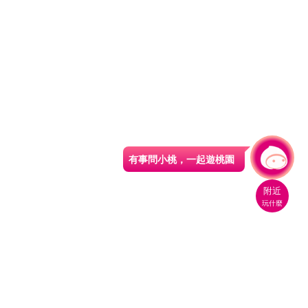
有事問小桃，一起遊桃園
|
附近
玩什麼