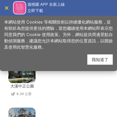
跳
遊桃園 APP 全新上線
到
立即下載
導覽
關閉
主
桃園觀光導覽網
首頁
>
想去的地方
>
美食、購物
>
金園活魚餐廳
要
本網站使用 Cookies 等相關技術以持續優化網站服務，並
內
有助於為您提供更佳的體驗，當您繼續使用本網站即表示您
容
同意我們的 Cookie 使用政策。另外，網站提供周邊景點自
金園活魚餐廳 周邊景點
區
動偵測服務，建議您允許本網站取得您的位置資訊，以開啟
塊
及使用此智慧化服務。
共有 108 處景點
我知道了
大溪中正公園
6.34 公里