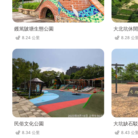
鑊篤陂塘生態公園
大北坑休閒
8.24 公里
8.28 公
民俗文化公園
大坑缺石駁
8.34 公里
8.43 公