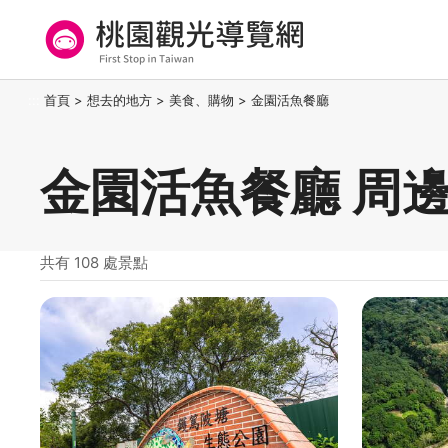
跳
到
主
要
桃園觀光導覽網
:::
首頁
>
想去的地方
>
美食、購物
>
金園活魚餐廳
內
容
區
金園活魚餐廳 周
塊
共有 108 處景點