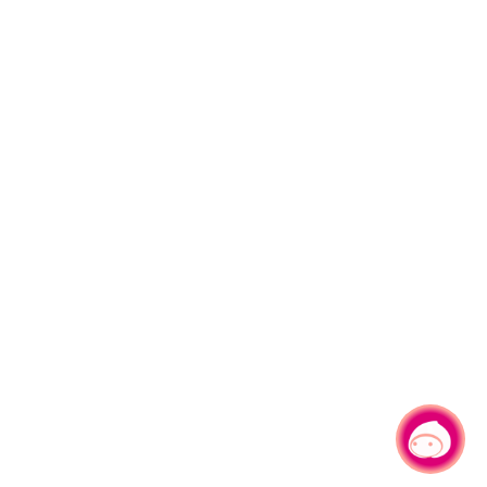
有事問小桃，一起遊桃園
|