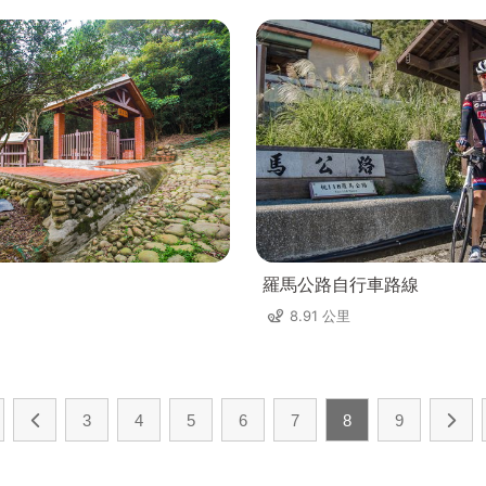
羅馬公路自行車路線
8.91 公里
3
4
5
6
7
8
9