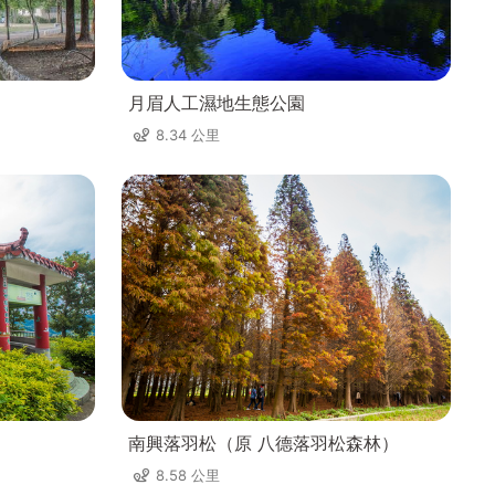
月眉人工濕地生態公園
8.34 公里
南興落羽松（原 八德落羽松森林）
8.58 公里