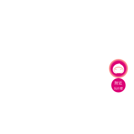
有事問小桃，一起遊桃園
|
附近
玩什麼