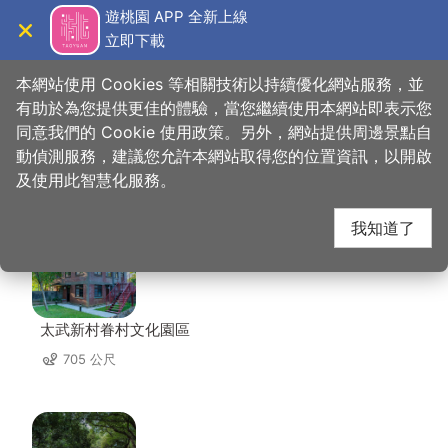
跳
遊桃園 APP 全新上線
到
立即下載
導覽
關閉
主
桃園觀光導覽網
首頁
>
想去的地方
>
美食、購物
>
海宴餐廳
要
本網站使用 Cookies 等相關技術以持續優化網站服務，並
內
有助於為您提供更佳的體驗，當您繼續使用本網站即表示您
容
同意我們的 Cookie 使用政策。另外，網站提供周邊景點自
海宴餐廳 周邊景點
區
動偵測服務，建議您允許本網站取得您的位置資訊，以開啟
塊
及使用此智慧化服務。
共有 138 處景點
我知道了
太武新村眷村文化園區
705 公尺