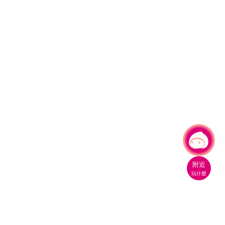
有事問小桃，一起遊桃園
|
附近
玩什麼