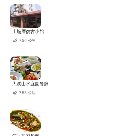
土埆厝復古小館
7.56 公里
大溪山水庭園餐廳
7.58 公里
傳香客家餐館