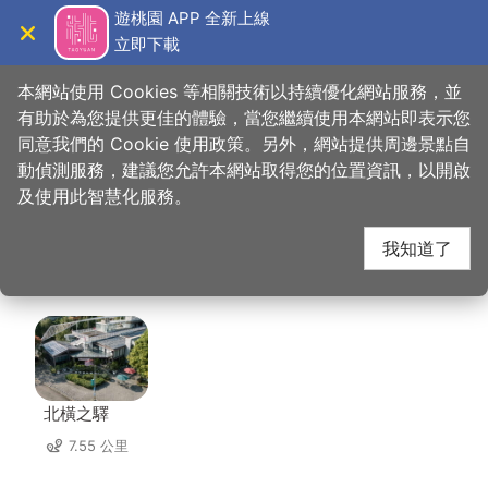
跳
遊桃園 APP 全新上線
到
立即下載
導覽
關閉
主
桃園觀光導覽網
首頁
>
想去的地方
>
美食、購物
>
大楊梅鵝莊 龍潭分店
要
本網站使用 Cookies 等相關技術以持續優化網站服務，並
內
有助於為您提供更佳的體驗，當您繼續使用本網站即表示您
容
同意我們的 Cookie 使用政策。另外，網站提供周邊景點自
大楊梅鵝莊 龍潭分店
區
動偵測服務，建議您允許本網站取得您的位置資訊，以開啟
塊
及使用此智慧化服務。
周邊店家
我知道了
共有 189 間店家
北橫之驛
7.55 公里