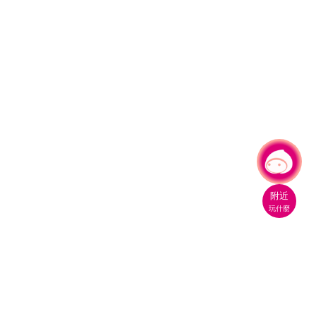
有事問小桃，一起遊桃園
|
附近
玩什麼