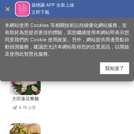
跳
遊桃園 APP 全新上線
到
立即下載
導覽
關閉
主
桃園觀光導覽網
首頁
>
想去的地方
>
美食、購物
>
大中壢鵝莊
要
本網站使用 Cookies 等相關技術以持續優化網站服務，並
內
有助於為您提供更佳的體驗，當您繼續使用本網站即表示您
容
同意我們的 Cookie 使用政策。另外，網站提供周邊景點自
大中壢鵝莊 周邊店家
區
動偵測服務，建議您允許本網站取得您的位置資訊，以開啟
塊
及使用此智慧化服務。
共有 208 間店家
我知道了
大田蓮花餐廳
8.78 公里