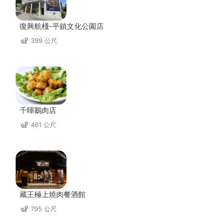
復興航棧-平鎮文化公園店
399 公尺
千暉鵝肉店
461 公尺
藏王極上燒肉餐酒館
795 公尺