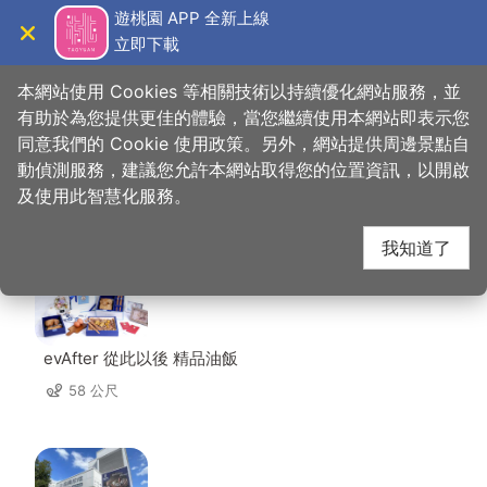
跳
遊桃園 APP 全新上線
到
立即下載
導覽
關閉
主
桃園觀光導覽網
首頁
>
想去的地方
>
美食、購物
>
大中壢鵝莊
要
本網站使用 Cookies 等相關技術以持續優化網站服務，並
內
有助於為您提供更佳的體驗，當您繼續使用本網站即表示您
容
同意我們的 Cookie 使用政策。另外，網站提供周邊景點自
大中壢鵝莊 周邊店家
區
動偵測服務，建議您允許本網站取得您的位置資訊，以開啟
塊
及使用此智慧化服務。
共有 208 間店家
我知道了
evAfter 從此以後 精品油飯
58 公尺