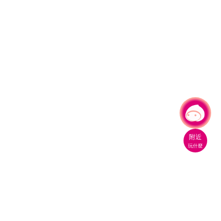
有事問小桃，一起遊桃園
附近
玩什麼