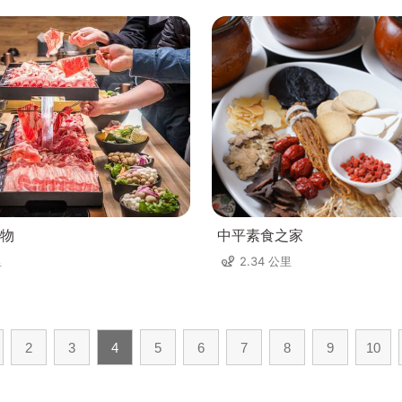
物
中平素食之家
里
2.34 公里
2
3
4
5
6
7
8
9
10