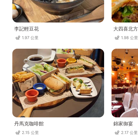
李記輕豆花
大四喜北方
1.97 公里
1.98 公里
丹馬克咖啡館
錦家御宴
2.15 公里
2.17 公里