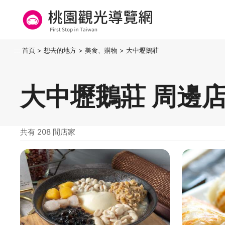
跳
到
主
要
桃園觀光導覽網
:::
首頁
>
想去的地方
>
美食、購物
>
大中壢鵝莊
內
容
區
大中壢鵝莊 周邊
塊
共有 208 間店家