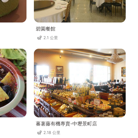
碧園餐館
2.1 公里
蕃薯藤有機專賣-中壢景町店
2.18 公里