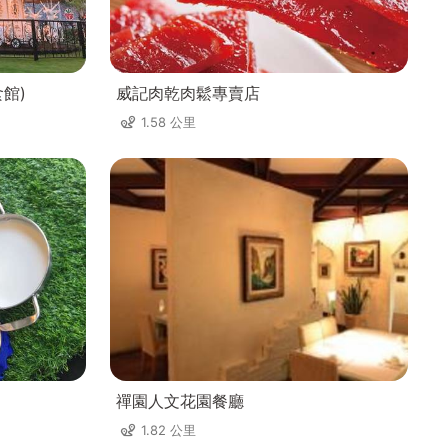
食館)
威記肉乾肉鬆專賣店
1.58 公里
禪園人文花園餐廳
1.82 公里