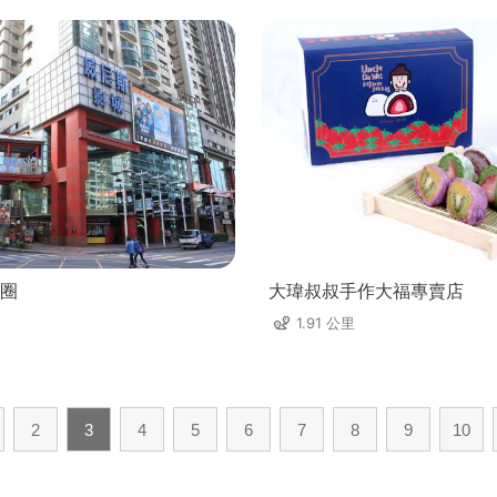
圈
大瑋叔叔手作大福專賣店
1.91 公里
2
3
4
5
6
7
8
9
10