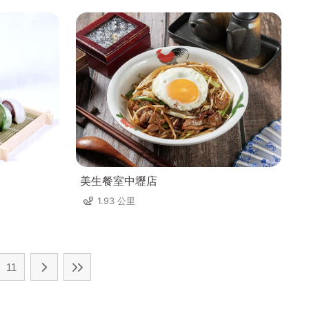
美生餐室中壢店
1.93 公里
11