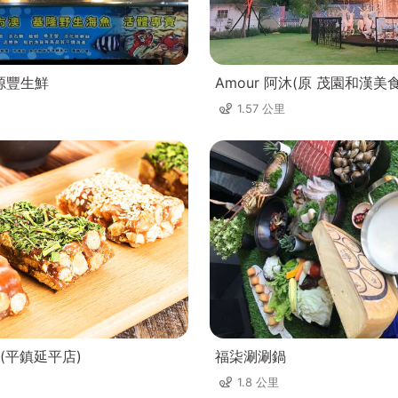
源豐生鮮
Amour 阿沐(原 茂園和漢美
1.57 公里
(平鎮延平店)
福柒涮涮鍋
1.8 公里