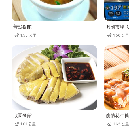
普默提陀
興國市場-
1.55 公里
1.56 公里
欣園餐館
龍情花生糖
1.61 公里
1.62 公里