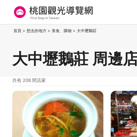
跳
到
主
要
桃園觀光導覽網
:::
首頁
>
想去的地方
>
美食、購物
>
大中壢鵝莊
內
容
區
大中壢鵝莊 周邊
塊
共有 208 間店家