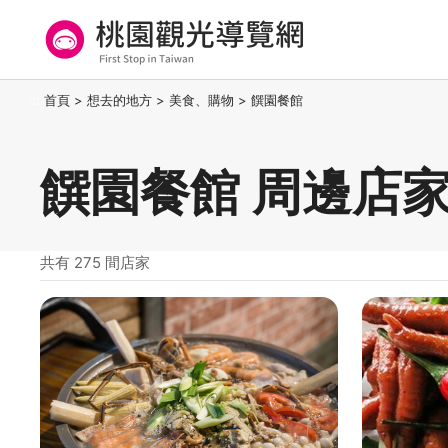
跳
到
主
要
桃園觀光導覽網
:::
首頁
>
想去的地方
>
美食、購物
>
饌園餐館
內
容
區
饌園餐館 周邊店
塊
共有 275 間店家