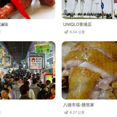
滷味
UNIQLO青埔店
里
6.04 公里
八德市場-雞世家
里
6.27 公里