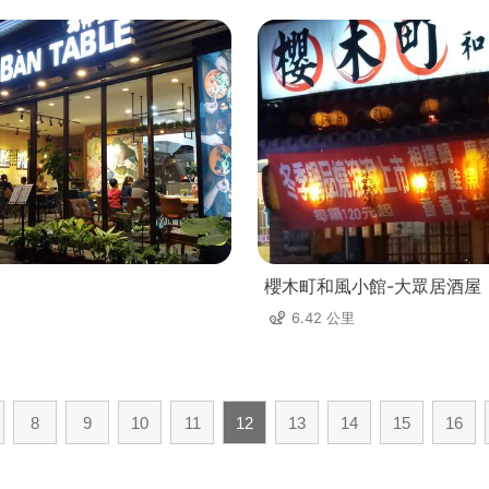
櫻木町和風小館-大眾居酒屋
6.42 公里
8
9
10
11
12
13
14
15
16