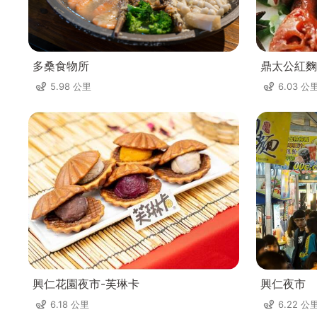
多桑食物所
鼎太公紅麴
5.98 公里
6.03 公
興仁花園夜市-芙琳卡
興仁夜市
6.18 公里
6.22 公