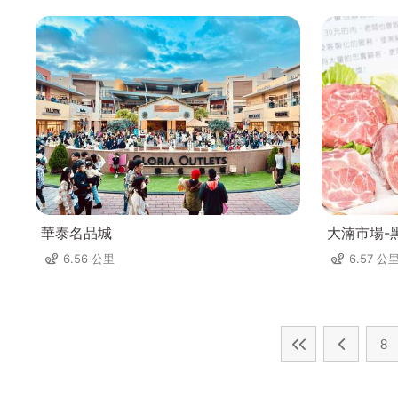
華泰名品城
大湳市場-
6.56 公里
6.57 公
8