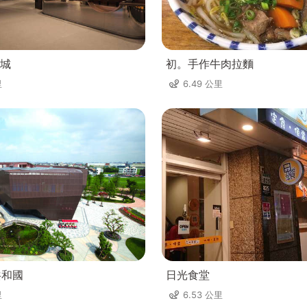
城
初。手作牛肉拉麵
里
6.49 公里
共和國
日光食堂
里
6.53 公里