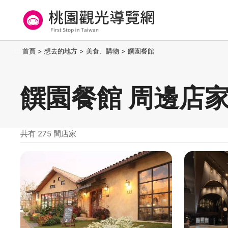
跳
到
主
要
桃園觀光導覽網
:::
首頁
>
想去的地方
>
美食、購物
>
饌園餐館
內
容
區
饌園餐館 周邊店
塊
共有 275 間店家