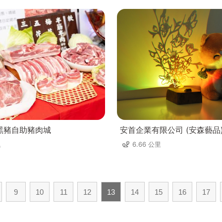
黑豬自助豬肉城
安首企業有限公司 (安森藝品
里
6.66 公里
9
10
11
12
13
14
15
16
17