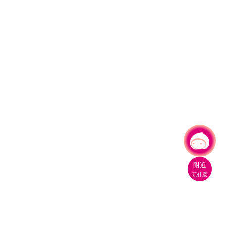
有事問小桃，一起遊桃園
|
附近
玩什麼