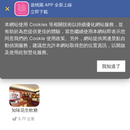
跳
遊桃園 APP 全新上線
到
立即下載
導覽
關閉
主
桃園觀光導覽網
首頁
>
想去的地方
>
美食、購物
>
麗多森林度假酒店
要
本網站使用 Cookies 等相關技術以持續優化網站服務，並
內
有助於為您提供更佳的體驗，當您繼續使用本網站即表示您
容
同意我們的 Cookie 使用政策。另外，網站提供周邊景點自
麗多森林度假酒店 周邊
區
動偵測服務，建議您允許本網站取得您的位置資訊，以開啟
塊
及使用此智慧化服務。
店家
我知道了
共有 113 間店家
知味花生軟糖
5.77 公里