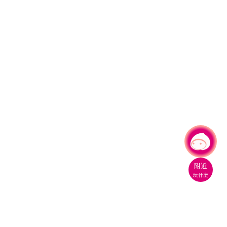
有事問小桃，一起遊桃園
附近
玩什麼