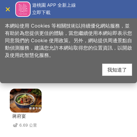
跳
遊桃園 APP 全新上線
到
立即下載
導覽
關閉
主
桃園觀光導覽網
首頁
>
想去的地方
>
美食、購物
>
麗多森林度假酒店
要
本網站使用 Cookies 等相關技術以持續優化網站服務，並
內
有助於為您提供更佳的體驗，當您繼續使用本網站即表示您
容
同意我們的 Cookie 使用政策。另外，網站提供周邊景點自
麗多森林度假酒店 周邊
區
動偵測服務，建議您允許本網站取得您的位置資訊，以開啟
塊
及使用此智慧化服務。
店家
我知道了
共有 113 間店家
蔣府宴
6.69 公里