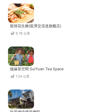
龍情花生糖(龍潭交流道旗艦店)
6.79 公里
隨緣茶空間 SuiYuan Tea Space
7.24 公里
歐萊德綠建築總部