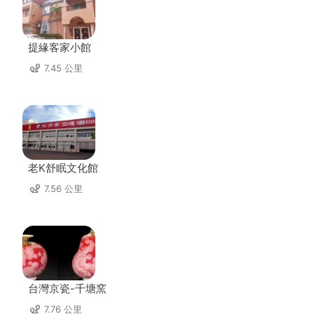
提緣客家小館
7.45 公里
老K舒眠文化館
7.56 公里
台灣京瓷-千塘窯
7.76 公里