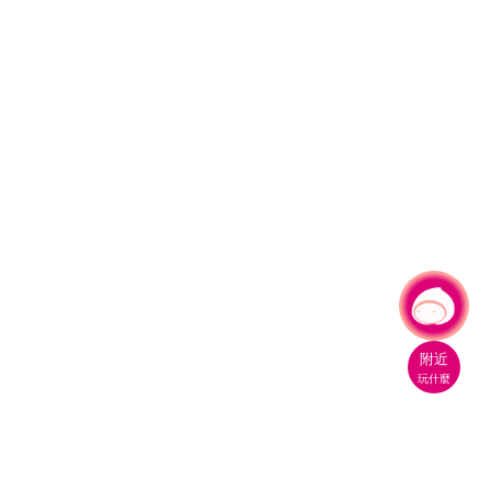
有事問小桃，一起遊桃園
|
附近
玩什麼