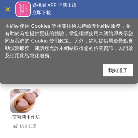
跳
遊桃園 APP 全新上線
到
立即下載
導覽
關閉
主
桃園觀光導覽網
首頁
>
想去的地方
>
美食、購物
>
泰味館-泰式料理
要
本網站使用 Cookies 等相關技術以持續優化網站服務，並
內
有助於為您提供更佳的體驗，當您繼續使用本網站即表示您
容
同意我們的 Cookie 使用政策。另外，網站提供周邊景點自
泰味館-泰式料理 周邊
區
動偵測服務，建議您允許本網站取得您的位置資訊，以開啟
塊
及使用此智慧化服務。
店家
我知道了
共有 274 間店家
艾蜜莉手作坊
1.99 公里