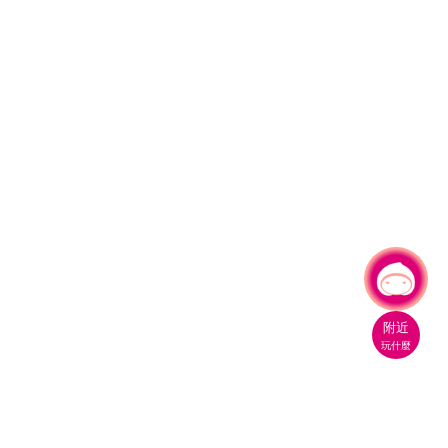
有事問小桃，一起遊桃園
|
附近
玩什麼