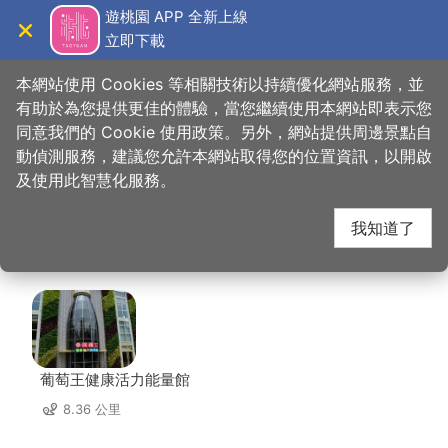
跳
遊桃園 APP 全新上線
到
立即下載
導覽
關閉
主
桃園觀光導覽網
首頁
>
想去的地方
>
美食、購物
>
泰味館-泰式料理
要
本網站使用 Cookies 等相關技術以持續優化網站服務，並
內
有助於為您提供更佳的體驗，當您繼續使用本網站即表示您
容
同意我們的 Cookie 使用政策。另外，網站提供周邊景點自
泰味館-泰式料理 周邊
區
動偵測服務，建議您允許本網站取得您的位置資訊，以開啟
塊
及使用此智慧化服務。
店家
我知道了
共有 274 間店家
葡萄王健康活力能量館
8.36 公里