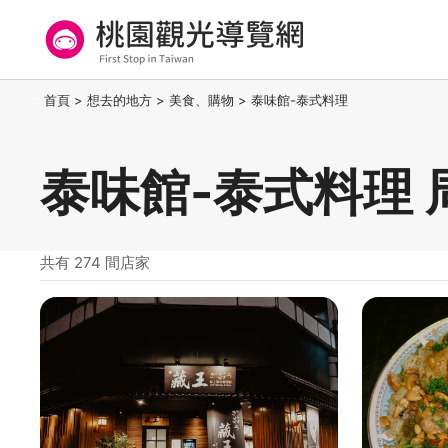
跳
到
主
要
桃園觀光導覽網
:::
首頁
>
想去的地方
>
美食、購物
>
泰味館-泰式料理
內
容
區
泰味館-泰式料理 
塊
共有 274 間店家