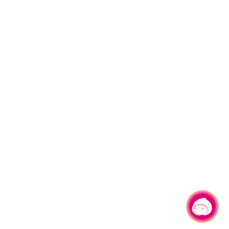
有事問小桃，一起遊桃園
|