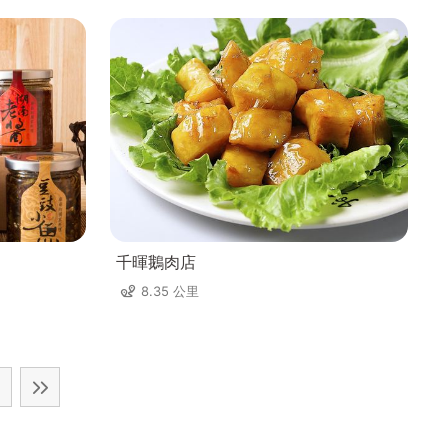
千暉鵝肉店
8.35 公里