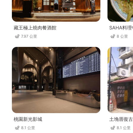
藏王極上燒肉餐酒館
SAHA料
7.97 公里
8 公里
桃園新光影城
土埆厝復古
8.1 公里
8.1 公里