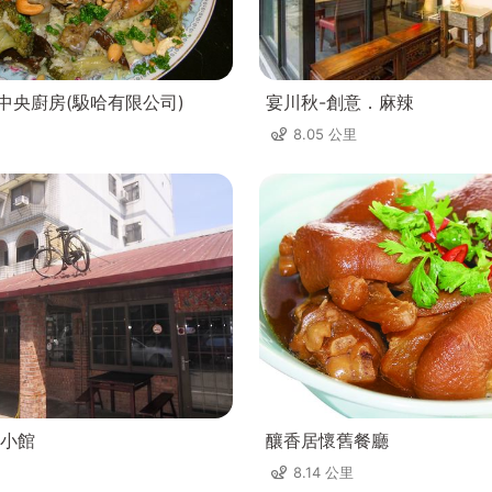
理中央廚房(馺哈有限公司)
宴川秋-創意．麻辣
8.05 公里
小館
釀香居懷舊餐廳
8.14 公里