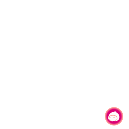
有事問小桃，一起遊桃園
|