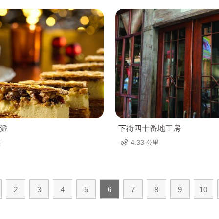
派
下街四十番地工房
里
4.33 公里
2
3
4
5
6
7
8
9
10