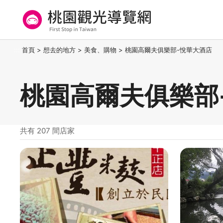
跳
到
主
要
桃園觀光導覽網
:::
首頁
>
想去的地方
>
美食、購物
>
桃園高爾夫俱樂部-悅華大酒店
內
容
區
桃園高爾夫俱樂部
塊
共有 207 間店家