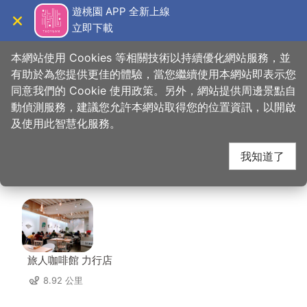
跳
遊桃園 APP 全新上線
到
立即下載
導覽
關閉
主
桃園觀光導覽網
首頁
>
想去的地方
>
美食、購物
>
雲峰雲南風味館
要
本網站使用 Cookies 等相關技術以持續優化網站服務，並
內
有助於為您提供更佳的體驗，當您繼續使用本網站即表示您
容
同意我們的 Cookie 使用政策。另外，網站提供周邊景點自
雲峰雲南風味館 周邊店
區
動偵測服務，建議您允許本網站取得您的位置資訊，以開啟
塊
及使用此智慧化服務。
家
我知道了
共有 298 間店家
旅人咖啡館 力行店
8.92 公里