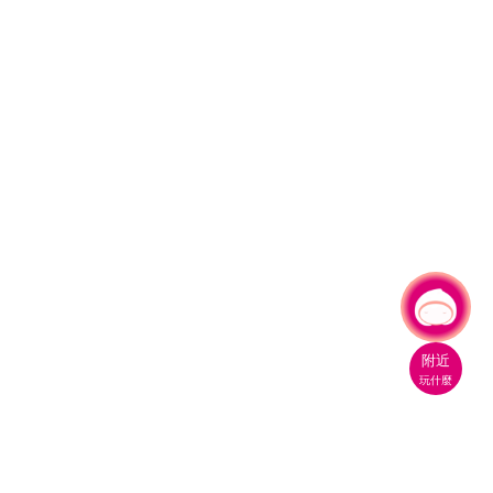
有事問小桃，一起遊桃園
附近
玩什麼