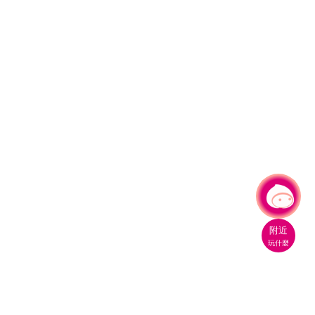
有事問小桃，一起遊桃園
附近
玩什麼