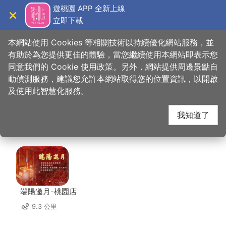
跳
遊桃園 APP 全新上線
到
立即下載
導覽
關閉
主
桃園觀光導覽網
首頁
>
想去的地方
>
美食、購物
>
雲峰雲南風味館
要
本網站使用 Cookies 等相關技術以持續優化網站服務，並
內
有助於為您提供更佳的體驗，當您繼續使用本網站即表示您
容
同意我們的 Cookie 使用政策。另外，網站提供周邊景點自
雲峰雲南風味館 周邊店
區
動偵測服務，建議您允許本網站取得您的位置資訊，以開啟
塊
及使用此智慧化服務。
家
我知道了
共有 298 間店家
端陽邀月-桃園店
9.3 公里