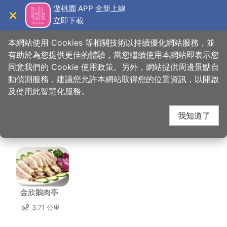
跳
遊桃園 APP 全新上線
到
立即下載
導覽
關閉
主
桃園觀光導覽網
首頁
>
想去的地方
>
美食、購物
>
美珍異國香料雜貨
要
本網站使用 Cookies 等相關技術以持續優化網站服務，並
內
有助於為您提供更佳的體驗，當您繼續使用本網站即表示您
容
同意我們的 Cookie 使用政策。另外，網站提供周邊景點自
美珍異國香料雜貨 周邊
區
動偵測服務，建議您允許本網站取得您的位置資訊，以開啟
塊
及使用此智慧化服務。
店家
我知道了
共有 296 間店家
金欣鵝肉亭
3.71 公里