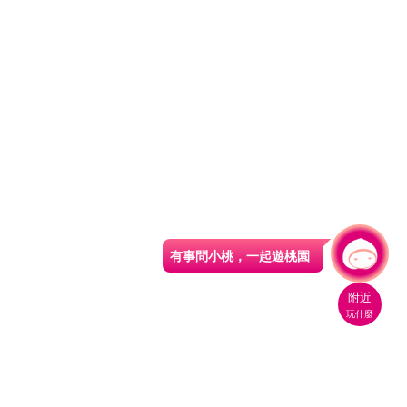
有事問小桃，一起遊桃園
|
附近
玩什麼