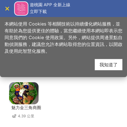
跳
遊桃園 APP 全新上線
到
立即下載
導覽
關閉
主
桃園觀光導覽網
首頁
>
想去的地方
>
美食、購物
>
大四喜北方麵食(中央店)
要
本網站使用 Cookies 等相關技術以持續優化網站服務，並
內
有助於為您提供更佳的體驗，當您繼續使用本網站即表示您
容
同意我們的 Cookie 使用政策。另外，網站提供周邊景點自
大四喜北方麵食(中央
區
動偵測服務，建議您允許本網站取得您的位置資訊，以開啟
塊
及使用此智慧化服務。
店) 周邊店家
我知道了
共有 258 間店家
魅力金三角商圈
4.39 公里