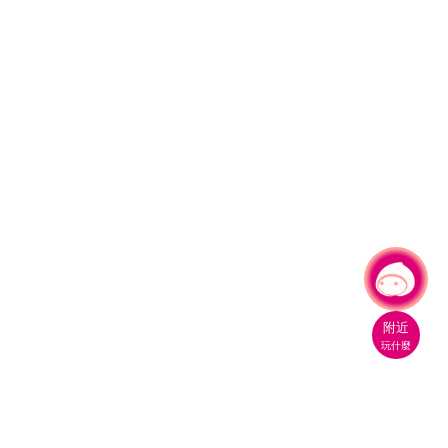
有事問小桃，一起遊桃園
附近
玩什麼