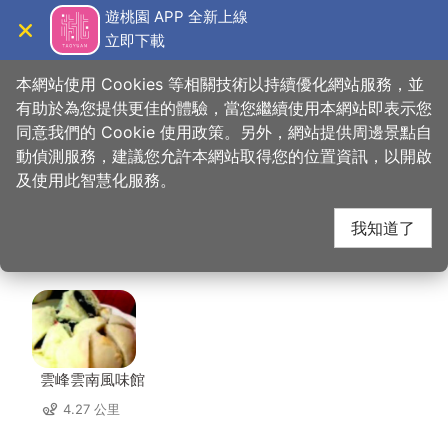
跳
遊桃園 APP 全新上線
到
立即下載
導覽
關閉
主
桃園觀光導覽網
首頁
>
想去的地方
>
美食、購物
>
大四喜北方麵食(中央店)
要
本網站使用 Cookies 等相關技術以持續優化網站服務，並
內
有助於為您提供更佳的體驗，當您繼續使用本網站即表示您
容
同意我們的 Cookie 使用政策。另外，網站提供周邊景點自
大四喜北方麵食(中央
區
動偵測服務，建議您允許本網站取得您的位置資訊，以開啟
塊
及使用此智慧化服務。
店) 周邊店家
我知道了
共有 258 間店家
雲峰雲南風味館
4.27 公里