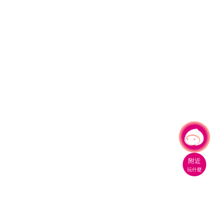
有事問小桃，一起遊桃園
附近
玩什麼