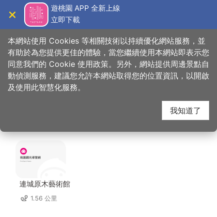
跳
遊桃園 APP 全新上線
到
立即下載
導覽
關閉
主
桃園觀光導覽網
首頁
>
想去的地方
>
美食、購物
>
大自然活魚餐廳
要
本網站使用 Cookies 等相關技術以持續優化網站服務，並
內
有助於為您提供更佳的體驗，當您繼續使用本網站即表示您
容
同意我們的 Cookie 使用政策。另外，網站提供周邊景點自
大自然活魚餐廳 周邊店
區
動偵測服務，建議您允許本網站取得您的位置資訊，以開啟
塊
及使用此智慧化服務。
家
我知道了
共有 139 間店家
連城原木藝術館
1.56 公里