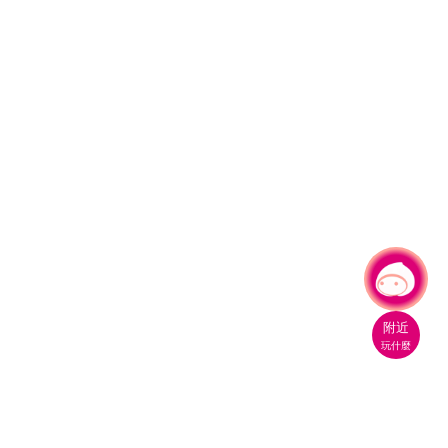
有事問小桃，一起遊桃園
附近
玩什麼