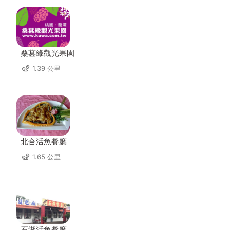
桑葚緣觀光果園
1.39 公里
北合活魚餐廳
1.65 公里
石湖活魚餐廳