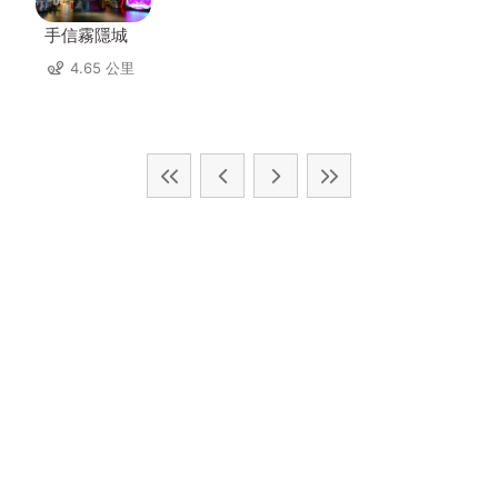
手信霧隱城
4.65 公里