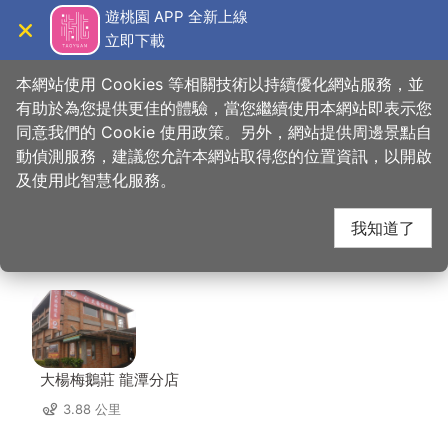
跳
遊桃園 APP 全新上線
到
立即下載
導覽
關閉
主
桃園觀光導覽網
首頁
>
想去的地方
>
美食、購物
>
六福亭活魚餐廳
要
本網站使用 Cookies 等相關技術以持續優化網站服務，並
內
有助於為您提供更佳的體驗，當您繼續使用本網站即表示您
容
同意我們的 Cookie 使用政策。另外，網站提供周邊景點自
六福亭活魚餐廳 周邊店
區
動偵測服務，建議您允許本網站取得您的位置資訊，以開啟
塊
及使用此智慧化服務。
家
我知道了
共有 133 間店家
大楊梅鵝莊 龍潭分店
3.88 公里