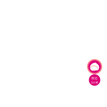
有事問小桃，一起遊桃園
|
附近
玩什麼