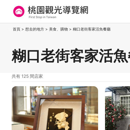
跳
到
主
要
桃園觀光導覽網
:::
首頁
>
想去的地方
>
美食、購物
>
糊口老街客家活魚餐廳
內
容
區
糊口老街客家活魚
塊
共有 125 間店家