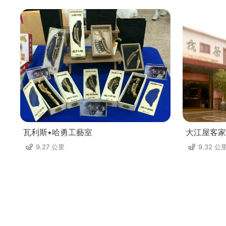
瓦利斯•哈勇工藝室
大江屋客家
9.27 公里
9.32 公