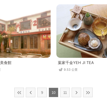
美食館
葉家千金YEH JI TEA
里
9.53 公里
9
10
11